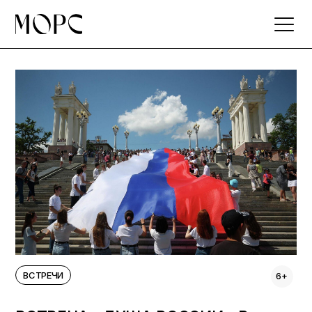
Skip
to
the
content
ВСТРЕЧИ
6+