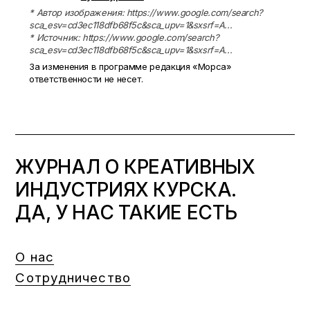
* Автор изображения: https://www.google.com/search?
sca_esv=cd3ec118dfb68f5c&sca_upv=1&sxsrf=A...
* Источник: https://www.google.com/search?
sca_esv=cd3ec118dfb68f5c&sca_upv=1&sxsrf=A...
За изменения в программе редакция «Морса»
ответственности не несет.
ЖУРНАЛ О КРЕАТИВНЫХ
ИНДУСТРИЯХ КУРСКА.
ДА, У НАС ТАКИЕ ЕСТЬ
О нас
Сотрудничество