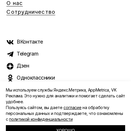
О нас
Сотрудничество
ВКонтакте
Telegram
Дзен
Одноклассники
Мы используем службы Яндекс.Метрика, AppMetrica, VK
Реклама. Это нужно для аналитики и помогает сделать сайт
удобнее.
©️ 2015 - 2026 Интернет-журнал «Морс». Все права
Пользуясь сайтом, вы даете
согласие
на обработку
защищены
персональных данных и подтверждаете, что ознакомлены
с
политикой конфиденциальности
ПОЛИТИКА ОБРАБОТКИ ПЕРСОНАЛЬНЫХ ДАННЫХ
СОГЛАСИЕ ПОЛЬЗОВАТЕЛЯ
ХОРОШО