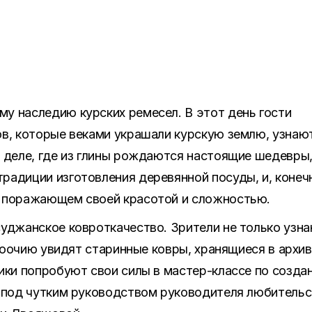
у наследию курских ремесел. В этот день гости
ов, которые веками украшали курскую землю, узнаю
 деле, где из глины рождаются настоящие шедевры,
адиции изготовления деревянной посуды, и, конечн
 поражающем своей красотой и сложностью.
уджанское ковроткачество. Зрители не только узн
 воочию увидят старинные ковры, хранящиеся в архив
ики попробуют свои силы в мастер-классе по созда
а под чутким руководством руководителя любительс