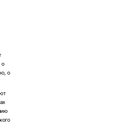
т
 о
о, о
ают
ах
нию
кого