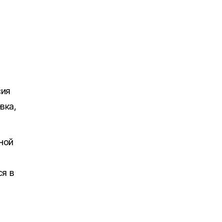
сия
вка,
нной
ся в