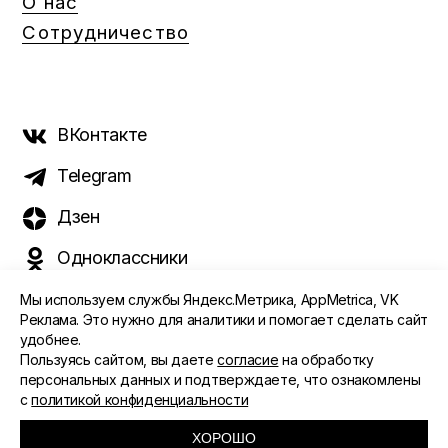
О нас
Сотрудничество
ВКонтакте
Telegram
Дзен
Одноклассники
Мы используем службы Яндекс.Метрика, AppMetrica, VK
Реклама. Это нужно для аналитики и помогает сделать сайт
удобнее.
©️ 2015 - 2026 Интернет-журнал «Морс». Все права
Пользуясь сайтом, вы даете
согласие
на обработку
защищены
персональных данных и подтверждаете, что ознакомлены
с
политикой конфиденциальности
ПОЛИТИКА ОБРАБОТКИ ПЕРСОНАЛЬНЫХ ДАННЫХ
СОГЛАСИЕ ПОЛЬЗОВАТЕЛЯ
ХОРОШО