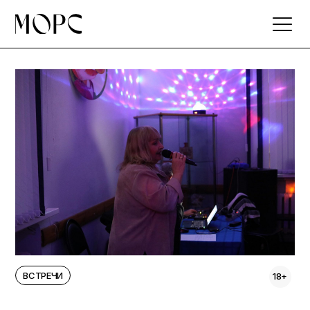
Skip
to
the
content
ВСТРЕЧИ
18+