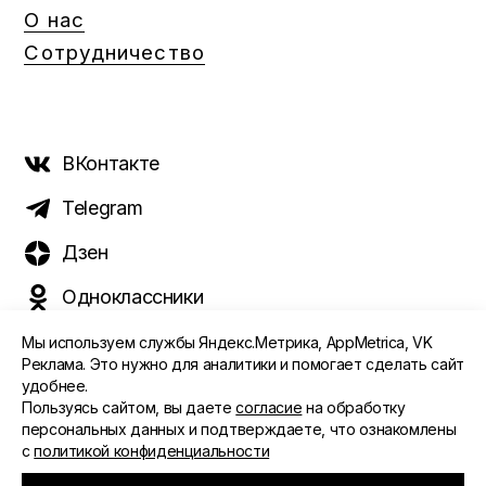
О нас
Сотрудничество
ВКонтакте
Telegram
Дзен
Одноклассники
Мы используем службы Яндекс.Метрика, AppMetrica, VK
Реклама. Это нужно для аналитики и помогает сделать сайт
удобнее.
©️ 2015 - 2026 Интернет-журнал «Морс». Все права
Пользуясь сайтом, вы даете
согласие
на обработку
защищены
персональных данных и подтверждаете, что ознакомлены
с
политикой конфиденциальности
ПОЛИТИКА ОБРАБОТКИ ПЕРСОНАЛЬНЫХ ДАННЫХ
СОГЛАСИЕ ПОЛЬЗОВАТЕЛЯ