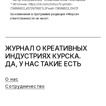
* Источник: https://vk.com/cntrus?z=photo-
73696603_457267992%2Fwall-73696603_13473
За изменения в программе редакция «Морса»
ответственности не несет.
ЖУРНАЛ О КРЕАТИВНЫХ
ИНДУСТРИЯХ КУРСКА.
ДА, У НАС ТАКИЕ ЕСТЬ
О нас
Сотрудничество