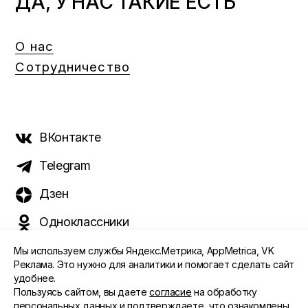
ДА, У НАС ТАКИЕ ЕСТЬ
О нас
Сотрудничество
ВКонтакте
Telegram
Дзен
Одноклассники
Мы используем службы Яндекс.Метрика, AppMetrica, VK
Реклама. Это нужно для аналитики и помогает сделать сайт
удобнее.
©️ 2015 - 2026 Интернет-журнал «Морс». Все права
Пользуясь сайтом, вы даете
согласие
на обработку
защищены
персональных данных и подтверждаете, что ознакомлены