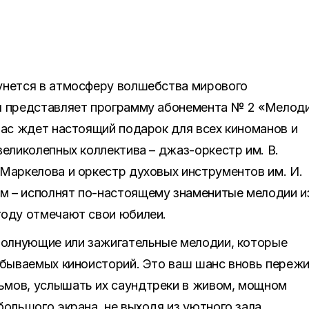
унется в атмосферу волшебства мирового
я представляет программу абонемента № 2 «Мелоди
вас ждет настоящий подарок для всех киноманов и
великолепных коллектива – джаз-оркестр им. В.
Маркелова и оркестр духовых инструментов им. И.
 – исполнят по-настоящему знаменитые мелодии и
году отмечают свои юбилеи.
 волнующие или зажигательные мелодии, которые
абываемых киноисторий. Это ваш шанс вновь переж
мов, услышать их саундтреки в живом, мощном
ольшого экрана, не выходя из уютного зала.