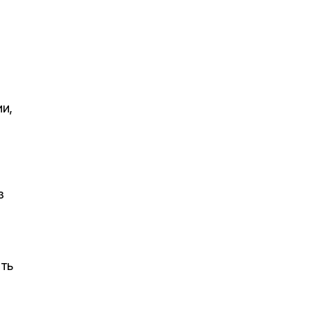
и,
з
ить