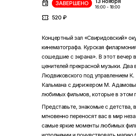
13 ноября
ЗАВЕРШЕНО
16:00 - 18:00
520 ₽
Концертный зал «Свиридовский» ок
кинематографа. Курская филармони
сошедшие с экрана». В этот вечер 
ценителей прекрасной музыки. Два 
Людвиковского под управлением К. 
Кальмана с дирижером М. Адамовым
любимых фильмов, которые в этом 
Представьте, знакомые с детства,
мгновенно переносят вас в мир нез
самые яркие моменты любимых филь
исполнении и почувствовать магию б