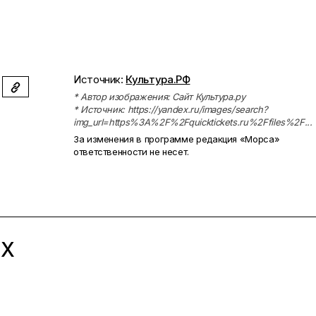
Источник:
Культура.РФ
* Автор изображения: Сайт Культура.ру
* Источник: https://yandex.ru/images/search?
img_url=https%3A%2F%2Fquicktickets.ru%2Ffiles%2F...
За изменения в программе редакция «Морса»
ответственности не несет.
ЫХ