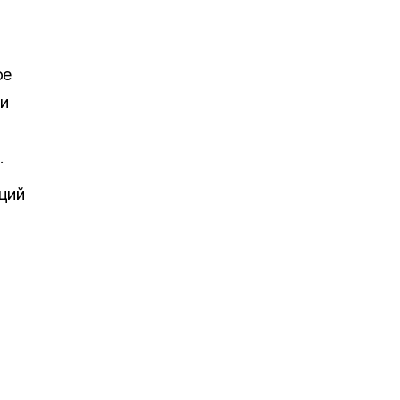
ое
ии
.
ций