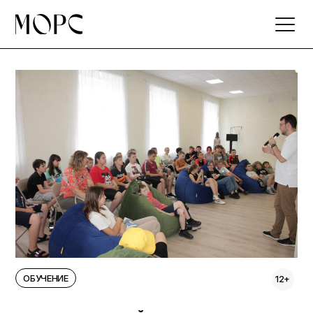
Skip
to
the
content
ОБУЧЕНИЕ
12+