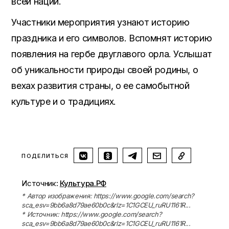
всей нации.
Участники мероприятия узнают историю
праздника и его символов. Вспомнят историю
появления на гербе двуглавого орла. Услышат
об уникальности природы своей родины, о
вехах развития страны, о ее самобытной
культуре и о традициях.
ПОДЕЛИТЬСЯ
Источник:
Культура.РФ
* Автор изображения: https://www.google.com/search?
sca_esv=9bb6a8d79ae60b0c&rlz=1C1GCEU_ruRU1161R...
* Источник: https://www.google.com/search?
sca_esv=9bb6a8d79ae60b0c&rlz=1C1GCEU_ruRU1161R...